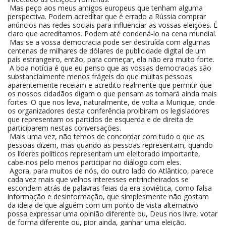
Mas peço aos meus amigos europeus que tenham alguma
perspectiva. Podem acreditar que é errado a Rússia comprar
anúncios nas redes sociais para influenciar as vossas eleições. É
claro que acreditamos. Podem até condená-lo na cena mundial.
Mas se a vossa democracia pode ser destruída com algumas
centenas de milhares de dólares de publicidade digital de um
país estrangeiro, então, para começar, ela não era muito forte.
A boa notícia é que eu penso que as vossas democracias são
substancialmente menos frágeis do que muitas pessoas
aparentemente receiam e acredito realmente que permitir que
os nossos cidadãos digam o que pensam as tornará ainda mais
fortes. O que nos leva, naturalmente, de volta a Munique, onde
os organizadores desta conferência proibiram os legisladores
que representam os partidos de esquerda e de direita de
participarem nestas conversações.
Mais uma vez, não temos de concordar com tudo o que as
pessoas dizem, mas quando as pessoas representam, quando
os líderes políticos representam um eleitorado importante,
cabe-nos pelo menos participar no diálogo com eles.
Agora, para muitos de nós, do outro lado do Atlântico, parece
cada vez mais que velhos interesses entrincheirados se
escondem atrás de palavras feias da era soviética, como falsa
informação e desinformação, que simplesmente não gostam
da ideia de que alguém com um ponto de vista alternativo
possa expressar uma opinião diferente ou, Deus nos livre, votar
de forma diferente ou, pior ainda, ganhar uma eleição.