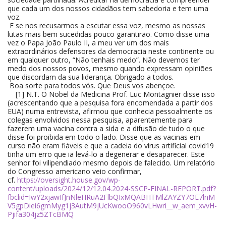
que cada um dos nossos cidadãos tem sabedoria e tem uma
voz.
E se nos recusarmos a escutar essa voz, mesmo as nossas
lutas mais bem sucedidas pouco garantirão. Como disse uma
vez o Papa João Paulo II, a meu ver um dos mais
extraordinários defensores da democracia neste continente ou
em qualquer outro, “Não tenhais medo”. Não devemos ter
medo dos nossos povos, mesmo quando expressam opiniões
que discordam da sua liderança. Obrigado a todos.
Boa sorte para todos vós. Que Deus vos abençoe.
[1] N.T. O Nobel da Medicina Prof. Luc Montagnier disse isso
(acrescentando que a pesquisa fora encomendada a partir dos
EUA) numa entrevista, afirmou que conhecia pessoalmente os
colegas envolvidos nessa pesquisa, aparentemente para
fazerem uma vacina contra a sida e a difusão de tudo o que
disse foi proibida em todo o lado. Disse que as vacinas em
curso não eram fiáveis e que a cadeia do vírus artificial covid19
tinha um erro que ia levá-lo a degenerar e desaparecer. Este
senhor foi vilipendiado mesmo depois de falecido. Um relatório
do Congresso americano veio confirmar,
cf.
https://oversight.house.gov/wp-
content/uploads/2024/12/12.04.2024-SSCP-FINAL-REPORT.pdf?
fbclid=IwY2xjawIfJnNleHRuA2FlbQIxMQABHTMlZAYZY7OE7lnM
V5gpDiei6gmMyg1j3AutM9jUcKwooO960vLHwri__w_aem_xvvH-
Pjifa304jz5ZTcBMQ