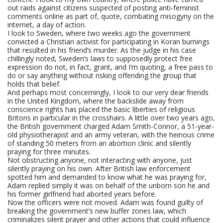
out raids against citizens suspected of posting anti-feminist
comments online as part of, quote, combating misogyny on the
internet, a day of action.
I look to Sweden, where two weeks ago the government
convicted a Christian activist for participating in Koran burnings
that resulted in his friend’s murder. As the judge in his case
chillingly noted, Sweden’s laws to supposedly protect free
expression do not, in fact, grant, and I’m quoting, a free pass to
do or say anything without risking offending the group that
holds that belief.
And perhaps most concerningly, I look to our very dear friends
in the United Kingdom, where the backslide away from
conscience rights has placed the basic liberties of religious
Britons in particular in the crosshairs. A little over two years ago,
the British government charged Adam Smith-Connor, a 51-year-
old physiotherapist and an army veteran, with the heinous crime
of standing 50 meters from an abortion clinic and silently
praying for three minutes.
Not obstructing anyone, not interacting with anyone, just
silently praying on his own. After British law enforcement
spotted him and demanded to know what he was praying for,
Adam replied simply it was on behalf of the unborn son he and
his former girlfriend had aborted years before.
Now the officers were not moved. Adam was found guilty of
breaking the government’s new buffer zones law, which
criminalizes silent prayer and other actions that could influence