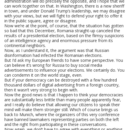
administration will do precisely the opposite, and I hope that we
can work together on that. In Washington, there is a new sheriff
in town, and under Donald Trump’s leadership, we may disagree
with your views, but we will fight to defend your right to offer it
in the public square, agree or disagree.
Now we’re at the point, of course, that the situation has gotten
so bad that this December, Romania straight-up canceled the
results of a presidential election, based on the flimsy suspicions
of an intelligence agency and enormous pressure from its
continental neighbors.
Now, as I understand it, the argument was that Russian
disinformation had infected the Romanian elections.
But I’d ask my European friends to have some perspective. You
can believe it’s wrong for Russia to buy social media
advertisements to influence your elections. We certainly do. You
can condemn it on the world stage, even.
But if your democracy can be destroyed with a few hundred
thousand dollars of digital advertising from a foreign country,
then it wasn’t very strong to begin with.
Now the good news is that I happen to think your democracies
are substantially less brittle than many people apparently fear,
and I really do believe that allowing our citizens to speak their
mind will make them stronger still. Which of course brings us
back to Munich, where the organizers of this very conference
have banned lawmakers representing parties on both the left
and the right from participating in these conversations.
Now again, we don’t have to agree with everything or anything