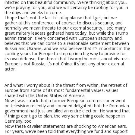
inflicted on this beautiful community. We’re thinking about you,
we’re praying for you, and we will certainly be rooting for you in
the days and weeks to come.
I hope that’s not the last bit of applause that I get, but we
gather at this conference, of course, to discuss security, and
normally we mean threats to our external security. I see many
great military leaders gathered here today, but while the Trump
administration is very concerned with European security and
believes that we can come to a reasonable settlement between
Russia and Ukraine, and we also believe that it’s important in the
coming years for Europe to step up in a big way to provide for
its own defense, the threat that I worry the most about vis-a-vis
Europe is not Russia, it’s not China, it’s not any other external
actor.
And what I worry about is the threat from within, the retreat of
Europe from some of its most fundamental values, values
shared with the United States of America.
Now I was struck that a former European commissioner went
on television recently and sounded delighted that the Romanian
government had just annulled an entire election. He warned that
if things don’t go to plan, the very same thing could happen in
Germany, too.
Now these cavalier statements are shocking to American ears.
For years, we’ve been told that everything we fund and support