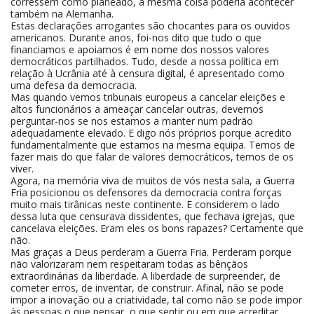
corressem como planeado, a mesma coisa poderia acontecer
também na Alemanha.
Estas declarações arrogantes são chocantes para os ouvidos
americanos. Durante anos, foi-nos dito que tudo o que
financiamos e apoiamos é em nome dos nossos valores
democráticos partilhados. Tudo, desde a nossa política em
relação à Ucrânia até à censura digital, é apresentado como
uma defesa da democracia.
Mas quando vemos tribunais europeus a cancelar eleições e
altos funcionários a ameaçar cancelar outras, devemos
perguntar-nos se nos estamos a manter num padrão
adequadamente elevado. E digo nós próprios porque acredito
fundamentalmente que estamos na mesma equipa. Temos de
fazer mais do que falar de valores democráticos, temos de os
viver.
Agora, na memória viva de muitos de vós nesta sala, a Guerra
Fria posicionou os defensores da democracia contra forças
muito mais tirânicas neste continente. E considerem o lado
dessa luta que censurava dissidentes, que fechava igrejas, que
cancelava eleições. Eram eles os bons rapazes? Certamente que
não.
Mas graças a Deus perderam a Guerra Fria. Perderam porque
não valorizaram nem respeitaram todas as bênçãos
extraordinárias da liberdade. A liberdade de surpreender, de
cometer erros, de inventar, de construir. Afinal, não se pode
impor a inovação ou a criatividade, tal como não se pode impor
às pessoas o que pensar, o que sentir ou em que acreditar.