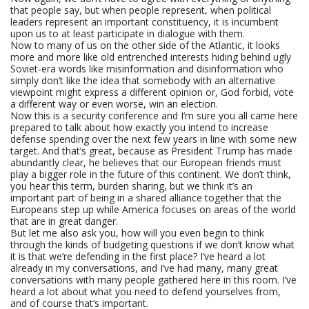
that people say, but when people represent, when political
leaders represent an important constituency, it is incumbent
upon us to at least participate in dialogue with them.
Now to many of us on the other side of the Atlantic, it looks
more and more like old entrenched interests hiding behind ugly
Soviet-era words like misinformation and disinformation who
simply don’t like the idea that somebody with an alternative
viewpoint might express a different opinion or, God forbid, vote
a different way or even worse, win an election.
Now this is a security conference and I’m sure you all came here
prepared to talk about how exactly you intend to increase
defense spending over the next few years in line with some new
target. And that’s great, because as President Trump has made
abundantly clear, he believes that our European friends must
play a bigger role in the future of this continent. We don’t think,
you hear this term, burden sharing, but we think it’s an
important part of being in a shared alliance together that the
Europeans step up while America focuses on areas of the world
that are in great danger.
But let me also ask you, how will you even begin to think
through the kinds of budgeting questions if we don’t know what
it is that we’re defending in the first place? I’ve heard a lot
already in my conversations, and I’ve had many, many great
conversations with many people gathered here in this room. I’ve
heard a lot about what you need to defend yourselves from,
and of course that’s important.