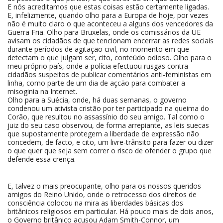
E nós acreditamos que estas coisas estão certamente ligadas.
E, infelizmente, quando olho para a Europa de hoje, por vezes
não é muito claro o que aconteceu a alguns dos vencedores da
Guerra Fria. Olho para Bruxelas, onde os comissários da UE
avisam os cidadãos de que tencionam encerrar as redes sociais
durante períodos de agitação civil, no momento em que
detectam o que julgam ser, cito, conteúdo odioso. Olho para o
meu próprio país, onde a polícia efectuou rusgas contra
cidadãos suspeitos de publicar comentários anti-feministas em
linha, como parte de um dia de açcão para combater a
misoginia na Internet.
Olho para a Suécia, onde, há duas semanas, o governo
condenou um ativista cristão por ter participado na queima do
Corão, que resultou no assassínio do seu amigo. Tal como o
juiz do seu caso observou, de forma arrepiante, as leis suecas
que supostamente protegem a liberdade de expressão não
concedem, de facto, e cito, um livre-trânsito para fazer ou dizer
o que quer que seja sem correr o risco de ofender o grupo que
defende essa crença.
E, talvez o mais preocupante, olho para os nossos queridos
amigos do Reino Unido, onde o retrocesso dos direitos de
consciência colocou na mira as liberdades básicas dos
britânicos religiosos em particular. Há pouco mais de dois anos,
o Governo britânico acusou Adam Smith-Connor, um