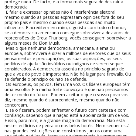
protege nada. De facto, é a forma mais segura de destruir a
democracia.
E falar e expressar opiniões não é interferência eleitoral,
mesmo quando as pessoas expressam opiniões fora do seu
próprio país e mesmo quando essas pessoas são muito
influentes. E acreditem em mim, digo isto com todo o humor,
se a democracia americana consegue sobreviver a dez anos de
repreensões de Greta Thunberg, vocês conseguem sobreviver a
alguns meses de Elon Musk.
Mas o que nenhuma democracia, americana, alemã ou
europeia, sobreviverá é dizer a milhões de eleitores que os seus
pensamentos e preocupações, as suas aspirações, os seus
pedidos de ajuda são inválidos ou indignos de serem sequer
considerados. A democracia assenta no princípio sagrado de
que a voz do povo é importante. Não há lugar para firewalls. Ou
se defende o princípio ou não se defende.
Os europeus, os povos, têm uma voz. Os líderes europeus têm
uma escolha. E a minha forte convicção é que não precisamos
de ter medo do futuro. Podem aceitar o que o vosso povo vos
diz, mesmo quando é surpreendente, mesmo quando não
concordam.
E se o fizerem, podem enfrentar o futuro com certeza e com
confiança, sabendo que a nação está a apoiar cada um de vós.
E isso, para mim, é a grande magia da democracia. Não está
nestes edifícios de pedra ou nos belos hotéis. Nem sequer está
nas grandes instituições que construímos juntos como uma
sociedade partilhada. Acreditar na democracia é compreender