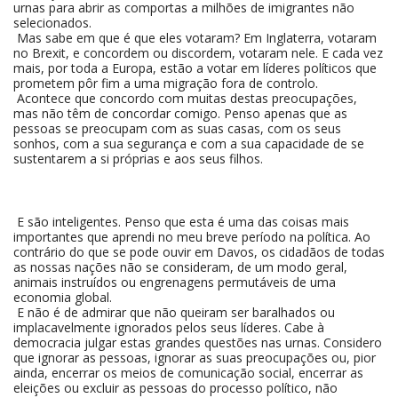
urnas para abrir as comportas a milhões de imigrantes não
selecionados.
Mas sabe em que é que eles votaram? Em Inglaterra, votaram
no Brexit, e concordem ou discordem, votaram nele. E cada vez
mais, por toda a Europa, estão a votar em líderes políticos que
prometem pôr fim a uma migração fora de controlo.
Acontece que concordo com muitas destas preocupações,
mas não têm de concordar comigo. Penso apenas que as
pessoas se preocupam com as suas casas, com os seus
sonhos, com a sua segurança e com a sua capacidade de se
sustentarem a si próprias e aos seus filhos.
E são inteligentes. Penso que esta é uma das coisas mais
importantes que aprendi no meu breve período na política. Ao
contrário do que se pode ouvir em Davos, os cidadãos de todas
as nossas nações não se consideram, de um modo geral,
animais instruídos ou engrenagens permutáveis de uma
economia global.
E não é de admirar que não queiram ser baralhados ou
implacavelmente ignorados pelos seus líderes. Cabe à
democracia julgar estas grandes questões nas urnas. Considero
que ignorar as pessoas, ignorar as suas preocupações ou, pior
ainda, encerrar os meios de comunicação social, encerrar as
eleições ou excluir as pessoas do processo político, não