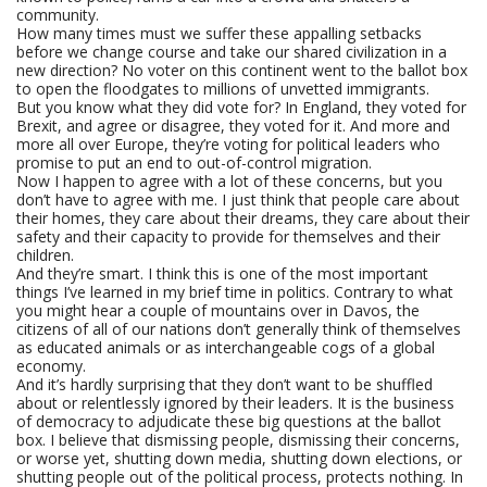
community.
How many times must we suffer these appalling setbacks
before we change course and take our shared civilization in a
new direction? No voter on this continent went to the ballot box
to open the floodgates to millions of unvetted immigrants.
But you know what they did vote for? In England, they voted for
Brexit, and agree or disagree, they voted for it. And more and
more all over Europe, they’re voting for political leaders who
promise to put an end to out-of-control migration.
Now I happen to agree with a lot of these concerns, but you
don’t have to agree with me. I just think that people care about
their homes, they care about their dreams, they care about their
safety and their capacity to provide for themselves and their
children.
And they’re smart. I think this is one of the most important
things I’ve learned in my brief time in politics. Contrary to what
you might hear a couple of mountains over in Davos, the
citizens of all of our nations don’t generally think of themselves
as educated animals or as interchangeable cogs of a global
economy.
And it’s hardly surprising that they don’t want to be shuffled
about or relentlessly ignored by their leaders. It is the business
of democracy to adjudicate these big questions at the ballot
box. I believe that dismissing people, dismissing their concerns,
or worse yet, shutting down media, shutting down elections, or
shutting people out of the political process, protects nothing. In