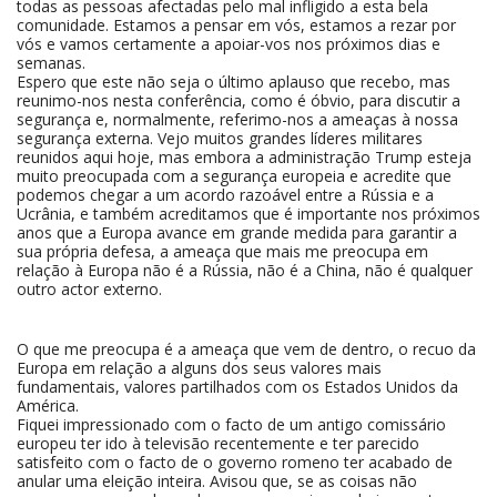
todas as pessoas afectadas pelo mal infligido a esta bela
comunidade. Estamos a pensar em vós, estamos a rezar por
vós e vamos certamente a apoiar-vos nos próximos dias e
semanas.
Espero que este não seja o último aplauso que recebo, mas
reunimo-nos nesta conferência, como é óbvio, para discutir a
segurança e, normalmente, referimo-nos a ameaças à nossa
segurança externa. Vejo muitos grandes líderes militares
reunidos aqui hoje, mas embora a administração Trump esteja
muito preocupada com a segurança europeia e acredite que
podemos chegar a um acordo razoável entre a Rússia e a
Ucrânia, e também acreditamos que é importante nos próximos
anos que a Europa avance em grande medida para garantir a
sua própria defesa, a ameaça que mais me preocupa em
relação à Europa não é a Rússia, não é a China, não é qualquer
outro actor externo.
O que me preocupa é a ameaça que vem de dentro, o recuo da
Europa em relação a alguns dos seus valores mais
fundamentais, valores partilhados com os Estados Unidos da
América.
Fiquei impressionado com o facto de um antigo comissário
europeu ter ido à televisão recentemente e ter parecido
satisfeito com o facto de o governo romeno ter acabado de
anular uma eleição inteira. Avisou que, se as coisas não