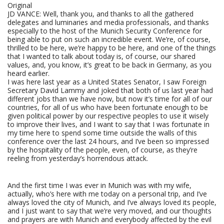
Original
JD VANCE: Well, thank you, and thanks to all the gathered
delegates and luminaries and media professionals, and thanks
especially to the host of the Munich Security Conference for
being able to put on such an incredible event. We’re, of course,
thrilled to be here, we’re happy to be here, and one of the things
that I wanted to talk about today is, of course, our shared
values, and, you know, it’s great to be back in Germany, as you
heard earlier.
I was here last year as a United States Senator, I saw Foreign
Secretary David Lammy and joked that both of us last year had
different jobs than we have now, but now it’s time for all of our
countries, for all of us who have been fortunate enough to be
given political power by our respective peoples to use it wisely
to improve their lives, and I want to say that I was fortunate in
my time here to spend some time outside the walls of this
conference over the last 24 hours, and I’ve been so impressed
by the hospitality of the people, even, of course, as they’re
reeling from yesterday’s horrendous attack.
And the first time I was ever in Munich was with my wife,
actually, who’s here with me today on a personal trip, and I’ve
always loved the city of Munich, and I’ve always loved its people,
and I just want to say that we’re very moved, and our thoughts
and prayers are with Munich and everybody affected by the evil