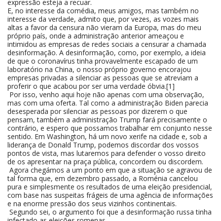
expressão esteja a recuar.
E, no interesse da comédia, meus amigos, mas também no
interesse da verdade, admito que, por vezes, as vozes mais
altas a favor da censura não vieram da Europa, mas do meu
próprio país, onde a administração anterior ameaçou e
intimidou as empresas de redes sociais a censurar a chamada
desinformação. A desinformação, como, por exemplo, a ideia
de que o coronavírus tinha provavelmente escapado de um
laboratório na China, o nosso próprio governo encorajou
empresas privadas a silenciar as pessoas que se atreviam a
proferir o que acabou por ser uma verdade óbvia.[1]
Por isso, venho aqui hoje não apenas com uma observação,
mas com uma oferta. Tal como a administração Biden parecia
desesperada por silenciar as pessoas por dizerem o que
pensam, também a administração Trump fará precisamente o
contrário, e espero que possamos trabalhar em conjunto nesse
sentido. Em Washington, há um novo xerife na cidade e, sob a
liderança de Donald Trump, podemos discordar dos vossos
pontos de vista, mas lutaremos para defender o vosso direito
de os apresentar na praça pública, concordem ou discordem.
Agora chegámos a um ponto em que a situação se agravou de
tal forma que, em dezembro passado, a Roménia cancelou
pura e simplesmente os resultados de uma eleição presidencial,
com base nas suspeitas frágeis de uma agência de informações
e na enorme pressão dos seus vizinhos continentais.
Segundo sei, o argumento foi que a desinformação russa tinha
infectado as eleições romenas.