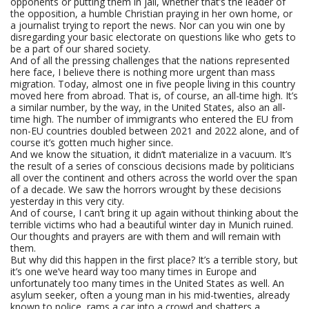
opponents or putting them in jail, whether that’s the leader of
the opposition, a humble Christian praying in her own home, or
a journalist trying to report the news. Nor can you win one by
disregarding your basic electorate on questions like who gets to
be a part of our shared society.
And of all the pressing challenges that the nations represented
here face, I believe there is nothing more urgent than mass
migration. Today, almost one in five people living in this country
moved here from abroad. That is, of course, an all-time high. It’s
a similar number, by the way, in the United States, also an all-
time high. The number of immigrants who entered the EU from
non-EU countries doubled between 2021 and 2022 alone, and of
course it’s gotten much higher since.
And we know the situation, it didn’t materialize in a vacuum. It’s
the result of a series of conscious decisions made by politicians
all over the continent and others across the world over the span
of a decade. We saw the horrors wrought by these decisions
yesterday in this very city.
And of course, I can’t bring it up again without thinking about the
terrible victims who had a beautiful winter day in Munich ruined.
Our thoughts and prayers are with them and will remain with
them.
But why did this happen in the first place? It’s a terrible story, but
it’s one we’ve heard way too many times in Europe and
unfortunately too many times in the United States as well. An
asylum seeker, often a young man in his mid-twenties, already
known to police, rams a car into a crowd and shatters a