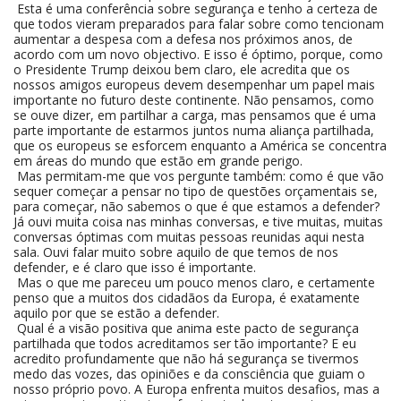
Esta é uma conferência sobre segurança e tenho a certeza de
que todos vieram preparados para falar sobre como tencionam
aumentar a despesa com a defesa nos próximos anos, de
acordo com um novo objectivo. E isso é óptimo, porque, como
o Presidente Trump deixou bem claro, ele acredita que os
nossos amigos europeus devem desempenhar um papel mais
importante no futuro deste continente. Não pensamos, como
se ouve dizer, em partilhar a carga, mas pensamos que é uma
parte importante de estarmos juntos numa aliança partilhada,
que os europeus se esforcem enquanto a América se concentra
em áreas do mundo que estão em grande perigo.
Mas permitam-me que vos pergunte também: como é que vão
sequer começar a pensar no tipo de questões orçamentais se,
para começar, não sabemos o que é que estamos a defender?
Já ouvi muita coisa nas minhas conversas, e tive muitas, muitas
conversas óptimas com muitas pessoas reunidas aqui nesta
sala. Ouvi falar muito sobre aquilo de que temos de nos
defender, e é claro que isso é importante.
Mas o que me pareceu um pouco menos claro, e certamente
penso que a muitos dos cidadãos da Europa, é exatamente
aquilo por que se estão a defender.
Qual é a visão positiva que anima este pacto de segurança
partilhada que todos acreditamos ser tão importante? E eu
acredito profundamente que não há segurança se tivermos
medo das vozes, das opiniões e da consciência que guiam o
nosso próprio povo. A Europa enfrenta muitos desafios, mas a