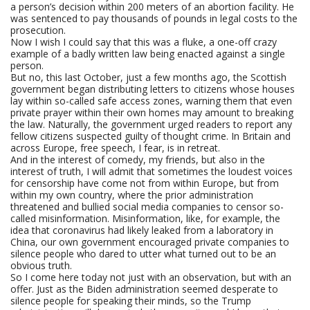
a person’s decision within 200 meters of an abortion facility. He
was sentenced to pay thousands of pounds in legal costs to the
prosecution.
Now I wish I could say that this was a fluke, a one-off crazy
example of a badly written law being enacted against a single
person.
But no, this last October, just a few months ago, the Scottish
government began distributing letters to citizens whose houses
lay within so-called safe access zones, warning them that even
private prayer within their own homes may amount to breaking
the law. Naturally, the government urged readers to report any
fellow citizens suspected guilty of thought crime. In Britain and
across Europe, free speech, I fear, is in retreat.
And in the interest of comedy, my friends, but also in the
interest of truth, I will admit that sometimes the loudest voices
for censorship have come not from within Europe, but from
within my own country, where the prior administration
threatened and bullied social media companies to censor so-
called misinformation. Misinformation, like, for example, the
idea that coronavirus had likely leaked from a laboratory in
China, our own government encouraged private companies to
silence people who dared to utter what turned out to be an
obvious truth.
So I come here today not just with an observation, but with an
offer. Just as the Biden administration seemed desperate to
silence people for speaking their minds, so the Trump