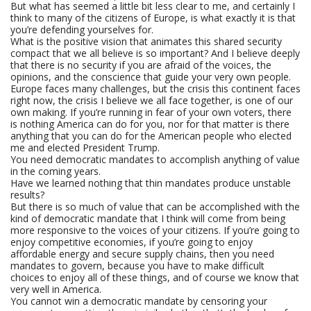
But what has seemed a little bit less clear to me, and certainly I
think to many of the citizens of Europe, is what exactly it is that
you’re defending yourselves for.
What is the positive vision that animates this shared security
compact that we all believe is so important? And I believe deeply
that there is no security if you are afraid of the voices, the
opinions, and the conscience that guide your very own people.
Europe faces many challenges, but the crisis this continent faces
right now, the crisis I believe we all face together, is one of our
own making. If you’re running in fear of your own voters, there
is nothing America can do for you, nor for that matter is there
anything that you can do for the American people who elected
me and elected President Trump.
You need democratic mandates to accomplish anything of value
in the coming years.
Have we learned nothing that thin mandates produce unstable
results?
But there is so much of value that can be accomplished with the
kind of democratic mandate that I think will come from being
more responsive to the voices of your citizens. If you’re going to
enjoy competitive economies, if you’re going to enjoy
affordable energy and secure supply chains, then you need
mandates to govern, because you have to make difficult
choices to enjoy all of these things, and of course we know that
very well in America.
You cannot win a democratic mandate by censoring your