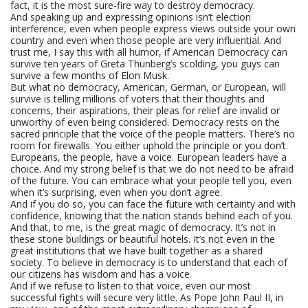
fact, it is the most sure-fire way to destroy democracy.
And speaking up and expressing opinions isn’t election
interference, even when people express views outside your own
country and even when those people are very influential. And
trust me, I say this with all humor, if American Democracy can
survive ten years of Greta Thunberg’s scolding, you guys can
survive a few months of Elon Musk.
But what no democracy, American, German, or European, will
survive is telling millions of voters that their thoughts and
concerns, their aspirations, their pleas for relief are invalid or
unworthy of even being considered. Democracy rests on the
sacred principle that the voice of the people matters. There’s no
room for firewalls. You either uphold the principle or you don’t.
Europeans, the people, have a voice. European leaders have a
choice. And my strong belief is that we do not need to be afraid
of the future. You can embrace what your people tell you, even
when it’s surprising, even when you don’t agree.
And if you do so, you can face the future with certainty and with
confidence, knowing that the nation stands behind each of you.
And that, to me, is the great magic of democracy. It’s not in
these stone buildings or beautiful hotels. It’s not even in the
great institutions that we have built together as a shared
society. To believe in democracy is to understand that each of
our citizens has wisdom and has a voice.
And if we refuse to listen to that voice, even our most
successful fights will secure very little. As Pope John Paul II, in