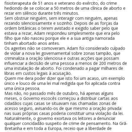
fisioterapeuta de 51 anos e veterano do exército, do crime
hediondo de se colocar a 50 metros de uma clínica de aborto e
rezar em silêncio durante três minutos.
Sem obstruir ninguém, sem interagir com ninguém, apenas
rezando silenciosamente e sozinho. Depois de as forças da
ordem britânicas o terem avistado e exigido saber pelo que
estava a rezar, Adam respondeu simplesmente que era pelo
filho que não nasceu porque ele e a sua antiga namorada
tinham abortado anos antes.
Os agentes não se comoveram. Adam foi considerado culpado
de violar a nova lei governamental sobre zonas tampão, que
criminaliza a oração silenciosa e outras acções que possam
influenciar a decisão de uma pessoa a menos de 200 metros de
uma instalação de aborto. Foi condenado a pagar milhares de
libras em custos legais à acusação.
Quem me dera poder dizer que isto foi um acaso, um exemplo
único e louco de uma lei mal redigida que foi aplicada contra
uma única pessoa.
Mas não, no passado mês de outubro, há apenas alguns
meses, o Governo escocês começou a distribuir cartas aos
cidadãos cujas casas se situavam nas chamadas zonas de
acesso seguro, avisando-os de que mesmo a oração privada
nas suas próprias casas poderia constituir uma violação da lei.
Naturalmente, o governo exortava os leitores a denunciar
qualquer concidadão suspeito de crime de pensamento. Na Grã-
Bretanha e em toda a Europa, receio que a liberdade de