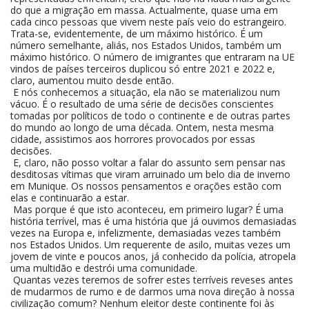
do que a migração em massa. Actualmente, quase uma em
cada cinco pessoas que vivem neste país veio do estrangeiro.
Trata-se, evidentemente, de um máximo histórico. É um
número semelhante, aliás, nos Estados Unidos, também um
máximo histórico. O número de imigrantes que entraram na UE
vindos de países terceiros duplicou só entre 2021 e 2022 e,
claro, aumentou muito desde então.
E nós conhecemos a situação, ela não se materializou num
vácuo. É o resultado de uma série de decisões conscientes
tomadas por políticos de todo o continente e de outras partes
do mundo ao longo de uma década. Ontem, nesta mesma
cidade, assistimos aos horrores provocados por essas
decisões.
E, claro, não posso voltar a falar do assunto sem pensar nas
desditosas vítimas que viram arruinado um belo dia de inverno
em Munique. Os nossos pensamentos e orações estão com
elas e continuarão a estar.
Mas porque é que isto aconteceu, em primeiro lugar? É uma
história terrível, mas é uma história que já ouvimos demasiadas
vezes na Europa e, infelizmente, demasiadas vezes também
nos Estados Unidos. Um requerente de asilo, muitas vezes um
jovem de vinte e poucos anos, já conhecido da polícia, atropela
uma multidão e destrói uma comunidade.
Quantas vezes teremos de sofrer estes terríveis reveses antes
de mudarmos de rumo e de darmos uma nova direção à nossa
civilização comum? Nenhum eleitor deste continente foi às