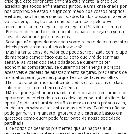
crise que este continente enfrenta atualmente, a crise que
acredito que todos enfrentamos juntos, é uma crise criada por
nós próprios. Se estão a fugir com medo dos vossos próprios
eleitores, não há nada que os Estados Unidos possam fazer por
vocês, nem, aliás, há nada que possam fazer pelo povo
americano que me elegeu e que elegeu o Presidente Trump.
Precisam de mandatos democráticos para conseguir alguma
coisa de valor nos próximos anos.
Será que não aprendemos nada sobre o facto de os mandatos
débeis produzirem resultados instáveis?
Mas há tanta coisa de valor que pode ser realizada com o tipo
de mandato democrático que eu acho que virá de ser mais
sensível às vozes dos seus cidadãos. Se quisermos ter
economias competitivas, se quisermos ter energia a preços
acessíveis e cadeias de abastecimento seguras, precisamos de
mandatos para governar, porque temos de fazer escolhas
difíceis para podermos usufruir de todas estas coisas e, claro,
sabemos isso muito bem na América.
Não se pode ganhar um mandato democrático censurando os
opositores ou metendo-os na cadeia, quer se trate do líder da
oposição, de um humilde cristão que reza na sua própria casa,
ou de um jornalista que tenta dar as notícias. Também não se
pode ganhar um mandato ignorando o eleitorado básico em
questões como quem pode fazer parte da nossa sociedade
partilhada.
E de todos os desafios prementes que as nações aqui
representadas enfrentam, creio que não há nada mais urgente