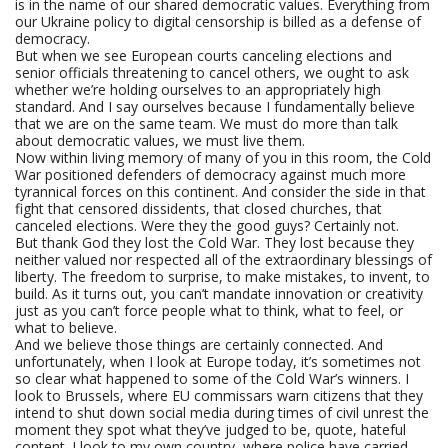
is in the name of our shared democratic values. Everything from
our Ukraine policy to digital censorship is billed as a defense of
democracy.
But when we see European courts canceling elections and
senior officials threatening to cancel others, we ought to ask
whether we’re holding ourselves to an appropriately high
standard. And I say ourselves because I fundamentally believe
that we are on the same team. We must do more than talk
about democratic values, we must live them.
Now within living memory of many of you in this room, the Cold
War positioned defenders of democracy against much more
tyrannical forces on this continent. And consider the side in that
fight that censored dissidents, that closed churches, that
canceled elections. Were they the good guys? Certainly not.
But thank God they lost the Cold War. They lost because they
neither valued nor respected all of the extraordinary blessings of
liberty. The freedom to surprise, to make mistakes, to invent, to
build. As it turns out, you can’t mandate innovation or creativity
just as you can’t force people what to think, what to feel, or
what to believe.
And we believe those things are certainly connected. And
unfortunately, when I look at Europe today, it’s sometimes not
so clear what happened to some of the Cold War’s winners. I
look to Brussels, where EU commissars warn citizens that they
intend to shut down social media during times of civil unrest the
moment they spot what they’ve judged to be, quote, hateful
content. I look to my own country, where police have carried