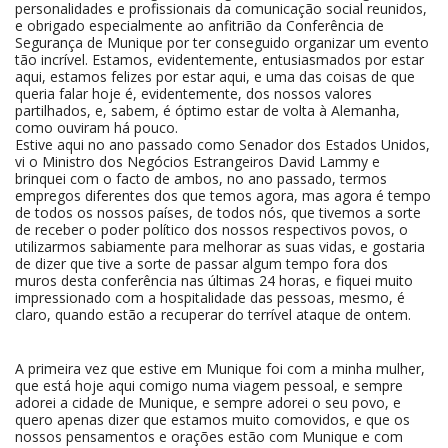
personalidades e profissionais da comunicação social reunidos,
e obrigado especialmente ao anfitrião da Conferência de
Segurança de Munique por ter conseguido organizar um evento
tão incrível. Estamos, evidentemente, entusiasmados por estar
aqui, estamos felizes por estar aqui, e uma das coisas de que
queria falar hoje é, evidentemente, dos nossos valores
partilhados, e, sabem, é óptimo estar de volta à Alemanha,
como ouviram há pouco.
Estive aqui no ano passado como Senador dos Estados Unidos,
vi o Ministro dos Negócios Estrangeiros David Lammy e
brinquei com o facto de ambos, no ano passado, termos
empregos diferentes dos que temos agora, mas agora é tempo
de todos os nossos países, de todos nós, que tivemos a sorte
de receber o poder político dos nossos respectivos povos, o
utilizarmos sabiamente para melhorar as suas vidas, e gostaria
de dizer que tive a sorte de passar algum tempo fora dos
muros desta conferência nas últimas 24 horas, e fiquei muito
impressionado com a hospitalidade das pessoas, mesmo, é
claro, quando estão a recuperar do terrível ataque de ontem.
A primeira vez que estive em Munique foi com a minha mulher,
que está hoje aqui comigo numa viagem pessoal, e sempre
adorei a cidade de Munique, e sempre adorei o seu povo, e
quero apenas dizer que estamos muito comovidos, e que os
nossos pensamentos e orações estão com Munique e com